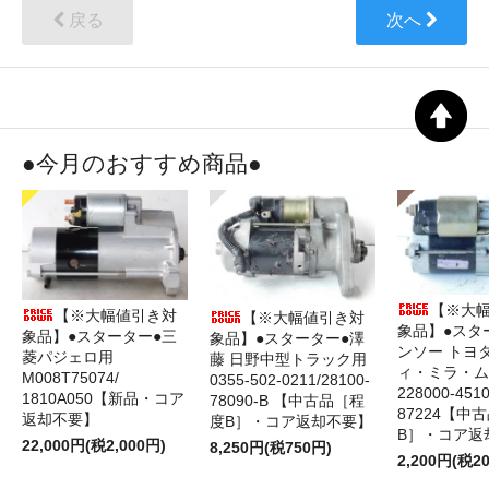
戻る
次へ
●今月のおすすめ商品●
【※大
【※大幅値引き対
【※大幅値引き対
象品】●スタ
象品】●スターター●三
象品】●スターター●澤
ンソー トヨ
菱パジェロ用
藤 日野中型トラック用
ィ・ミラ・ム
M008T75074/
0355-502-0211/28100-
228000‐4510
1810A050【新品・コア
78090-B 【中古品［程
87224【中
返却不要】
度B］・コア返却不要】
B］・コア返
22,000円(税2,000円)
8,250円(税750円)
2,200円(税2