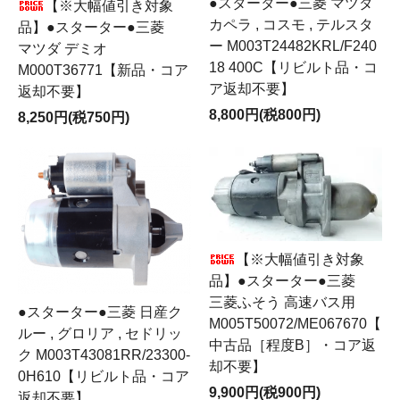
●スターター●三菱 マツダ
【※大幅値引き対象
カペラ , コスモ , テルスタ
品】●スターター●三菱
ー M003T24482KRL/F240
マツダ デミオ
18 400C【リビルト品・コ
M000T36771【新品・コア
ア返却不要】
返却不要】
8,800円(税800円)
8,250円(税750円)
【※大幅値引き対象
品】●スターター●三菱
三菱ふそう 高速バス用
●スターター●三菱 日産ク
M005T50072/ME067670【
ルー , グロリア , セドリッ
中古品［程度B］・コア返
ク M003T43081RR/23300-
却不要】
0H610【リビルト品・コア
9,900円(税900円)
返却不要】