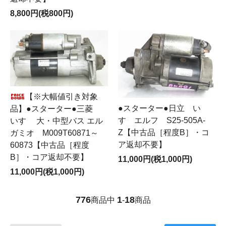
8,800円(税800円)
【※大幅値引き対象
●スターター●日立 い
品】●スターター●三菱
すゞエルフ S25-505A-
いすゞ 大・中型バス エル
Z【中古品［程度B］・コ
ガミオ M009T60871～
ア返却不要】
60873【中古品［程度
B］・コア返却不要】
11,000円(税1,000円)
11,000円(税1,000円)
776
1
18
商品中
-
商品