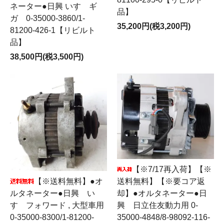
ネーター●日興 いすゞギ
品】
ガ 0-35000-3860/1-
35,200円(税3,200円)
81200-426-1【リビルト
品】
38,500円(税3,500円)
【※7/17再入荷】【※
送料無料】【※要コア返
【※送料無料】●オ
却】●オルタネーター●日
ルタネーター●日興 い
興 日立住友動力用 0-
すゞフォワード , 大型車用
35000-4848/8-98092-116-
0-35000-8300/1-81200-