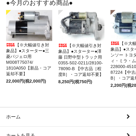
●今月のおすすめ商品●
【※大
【※大幅値引き対
【※大幅値引き対
象品】●スタ
象品】●スターター●三
象品】●スターター●澤
ンソー トヨ
菱パジェロ用
藤 日野中型トラック用
ィ・ミラ・ム
M008T75074/
0355-502-0211/28100-
228000‐4510
1810A050【新品・コア
78090-B 【中古品［程
87224【中
返却不要】
度B］・コア返却不要】
B］・コア返
22,000円(税2,000円)
8,250円(税750円)
2,200円(税2
ホーム
カートを見る