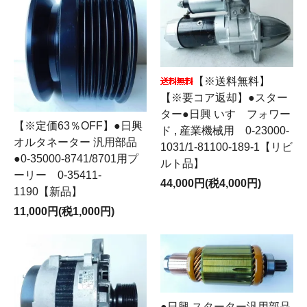
【※送料無料】
【※要コア返却】●スター
ター●日興 いすゞフォワー
【※定価63％OFF】●日興
ド , 産業機械用 0-23000-
オルタネーター 汎用部品
1031/1-81100-189-1【リビ
●0-35000-8741/8701用プ
ルト品】
ーリー 0-35411-
44,000円(税4,000円)
1190【新品】
11,000円(税1,000円)
●日興 スターター汎用部品