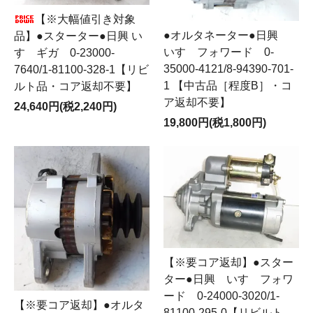
【※大幅値引き対象
●オルタネーター●日興
品】●スターター●日興 い
いすゞフォワード 0-
すゞギガ 0-23000-
35000-4121/8-94390-701-
7640/1-81100-328-1【リビ
1 【中古品［程度B］・コ
ルト品・コア返却不要】
ア返却不要】
24,640円(税2,240円)
19,800円(税1,800円)
【※要コア返却】●スター
ター●日興 いすゞフォワ
ード 0-24000-3020/1-
【※要コア返却】●オルタ
81100-295-0【リビルト