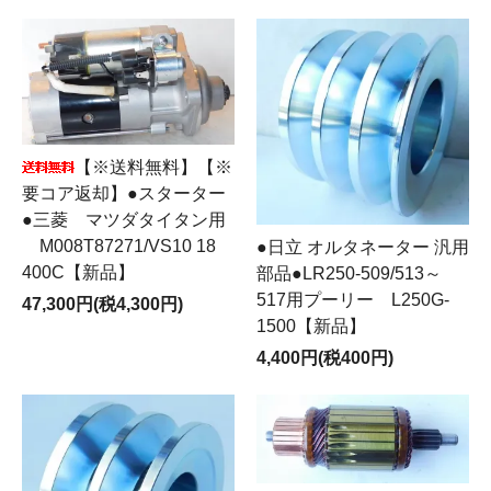
【※送料無料】【※
要コア返却】●スターター
●三菱 マツダタイタン用
M008T87271/VS10 18
●日立 オルタネーター 汎用
400C【新品】
部品●LR250-509/513～
517用プーリー L250G-
47,300円(税4,300円)
1500【新品】
4,400円(税400円)