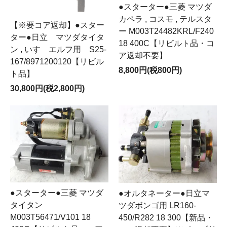
●スターター●三菱 マツダ
カペラ , コスモ , テルスタ
【※要コア返却】●スター
ー M003T24482KRL/F240
ター●日立 マツダタイタ
18 400C【リビルト品・コ
ン , いすゞエルフ用 S25-
ア返却不要】
167/8971200120【リビル
8,800円(税800円)
ト品】
30,800円(税2,800円)
●スターター●三菱 マツダ
●オルタネーター●日立マ
タイタン
ツダボンゴ用 LR160-
M003T56471/V101 18
450/R282 18 300【新品・