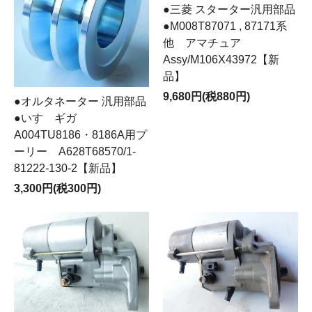
●三菱 スターター汎用部品
●M008T87071 , 87171系
他 アマチュア
Assy/M106X43972【新
品】
9,680円(税880円)
●オルタネーター 汎用部品
●いすゞギガ
A004TU8186・8186A用プ
ーリー A628T68570/1-
81222-130-2【新品】
3,300円(税300円)