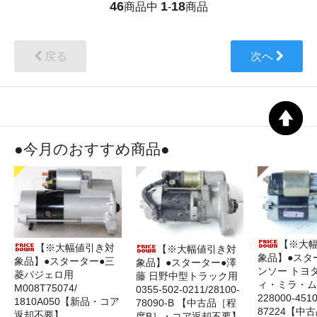
46
1
18
商品中
-
商品
戻る
次へ
●今月のおすすめ商品●
【※大
【※大幅値引き対
【※大幅値引き対
象品】●スタ
象品】●スターター●三
象品】●スターター●澤
ンソー トヨ
菱パジェロ用
藤 日野中型トラック用
ィ・ミラ・ム
M008T75074/
0355-502-0211/28100-
228000‐4510
1810A050【新品・コア
78090-B 【中古品［程
87224【中
返却不要】
度B］・コア返却不要】