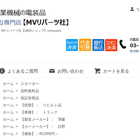
リパーツ社【WEBショップ】mvreparts
よくあるご質問
お問い合わせ
カートを見る
ホーム
>
スターター
ホーム
>
送料無料品
ホーム
>
保証有商品
ホーム
>
【状態】： リビルト品
ホーム
>
【車種】： トラック
ホーム
>
【製造メーカー】： 澤藤
ホーム
>
【カーメーカー】： 日野
ホーム
>
【価格】：40,000円～