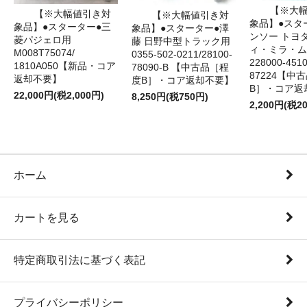
【※大
【※大幅値引き対
【※大幅値引き対
象品】●スタ
象品】●スターター●三
象品】●スターター●澤
ンソー トヨ
菱パジェロ用
藤 日野中型トラック用
ィ・ミラ・ム
M008T75074/
0355-502-0211/28100-
228000‐4510
1810A050【新品・コア
78090-B 【中古品［程
87224【中
返却不要】
度B］・コア返却不要】
B］・コア返
22,000円(税2,000円)
8,250円(税750円)
2,200円(税2
ホーム
カートを見る
特定商取引法に基づく表記
プライバシーポリシー