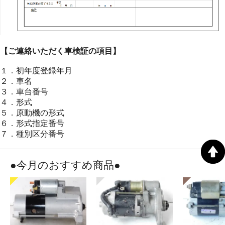
【ご連絡いただく車検証の項目】
１．初年度登録年月
２．車名
３．車台番号
４．形式
５．原動機の形式
６．形式指定番号
７．種別区分番号
●今月のおすすめ商品●