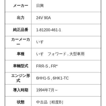
メーカー
日興
出力
24V 90A
純正品番
1-81200-461-1
カーメーカ
いすゞ
ー
車種
いすゞフォワード , 大型車用
車輛型式
FRR-S , FR*
エンジン形
6HH1-S , 6HK1-TC
式
導入時期
1994年7月～
状態
中古品［程度B］