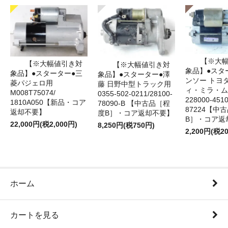
【※大
【※大幅値引き対
【※大幅値引き対
象品】●スタ
象品】●スターター●三
象品】●スターター●澤
ンソー トヨ
菱パジェロ用
藤 日野中型トラック用
ィ・ミラ・ム
M008T75074/
0355-502-0211/28100-
228000‐4510
1810A050【新品・コア
78090-B 【中古品［程
87224【中
返却不要】
度B］・コア返却不要】
B］・コア返
22,000円(税2,000円)
8,250円(税750円)
2,200円(税2
ホーム
カートを見る