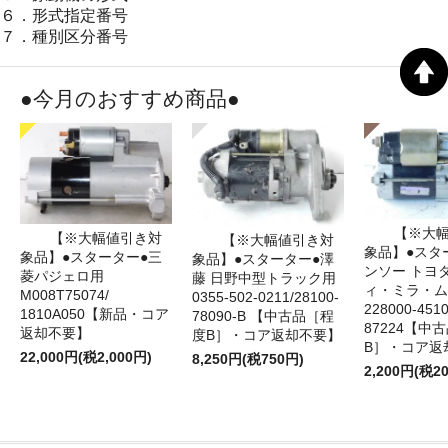
６．形式指定番号
７．種別区分番号
●今月のおすすめ商品●
【※大
【※大幅値引き対
【※大幅値引き対
象品】●スタ
象品】●スターター●三
象品】●スターター●澤
ンソー トヨ
菱パジェロ用
藤 日野中型トラック用
ィ・ミラ・ム
M008T75074/
0355-502-0211/28100-
228000‐4510
1810A050【新品・コア
78090-B 【中古品［程
87224【中
返却不要】
度B］・コア返却不要】
B］・コア返
22,000円(税2,000円)
8,250円(税750円)
2,200円(税2