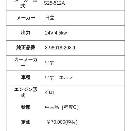
S25-512A
式
メーカー
日立
出力
24V 4.5kw
純正品番
8-98018-208-1
カーメーカ
いすゞ
ー
車種
いすゞエルフ
エンジン形
4JJ1
式
状態
中古品［程度C］
定価
￥70,000(税抜)