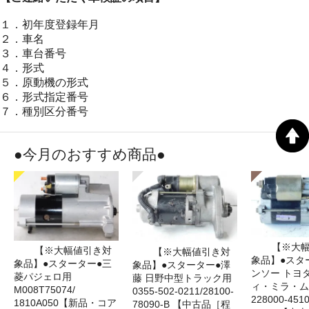
１．初年度登録年月
２．車名
３．車台番号
４．形式
５．原動機の形式
６．形式指定番号
７．種別区分番号
●今月のおすすめ商品●
【※大
【※大幅値引き対
【※大幅値引き対
象品】●スタ
象品】●スターター●三
象品】●スターター●澤
ンソー トヨ
菱パジェロ用
藤 日野中型トラック用
ィ・ミラ・ム
M008T75074/
0355-502-0211/28100-
228000‐4510
1810A050【新品・コア
78090-B 【中古品［程