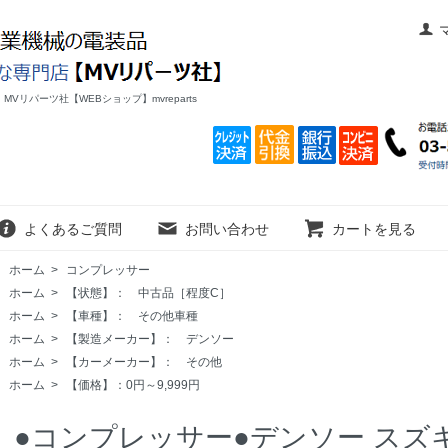
リパーツ社【WEBショップ】mvreparts
よくあるご質問
お問い合わせ
カートを見る
ホーム
>
コンプレッサー
ホーム
>
【状態】： 中古品［程度C］
ホーム
>
【車種】： その他車種
ホーム
>
【製造メーカー】： デンソー
ホーム
>
【カーメーカー】： その他
ホーム
>
【価格】：0円～9,999円
●コンプレッサー●デンソー スズキ