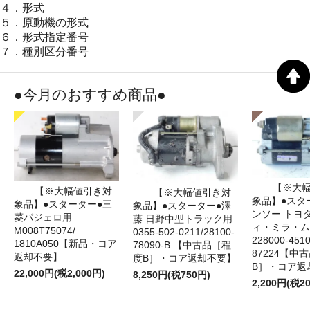
４．形式
５．原動機の形式
６．形式指定番号
７．種別区分番号
●今月のおすすめ商品●
【※大
【※大幅値引き対
【※大幅値引き対
象品】●スタ
象品】●スターター●三
象品】●スターター●澤
ンソー トヨ
菱パジェロ用
藤 日野中型トラック用
ィ・ミラ・ム
M008T75074/
0355-502-0211/28100-
228000‐4510
1810A050【新品・コア
78090-B 【中古品［程
87224【中
返却不要】
度B］・コア返却不要】
B］・コア返
22,000円(税2,000円)
8,250円(税750円)
2,200円(税2